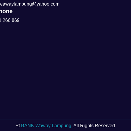
wawaylampung@yahoo.com
hone
1 266 869
©
BANK Waway Lampung
. All Rights Reserved