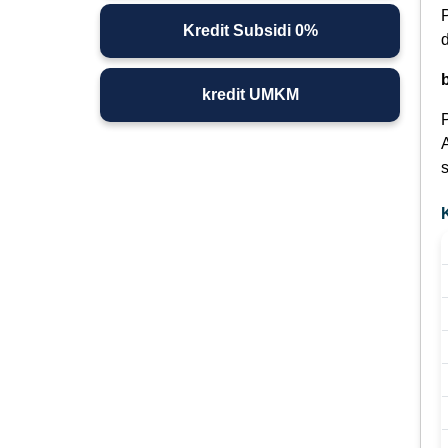
Kredit Subsidi 0%
kredit UMKM
s