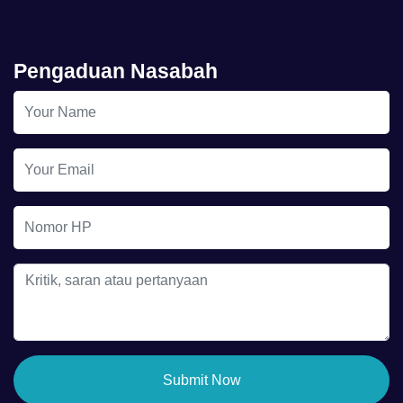
Pengaduan Nasabah
Submit Now